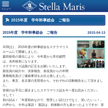
メニュー
2015年度 学年幹事総会 ご報告
2015年度 学年幹事総会 ご報告
2015-04-13
3/28(土) 、2015年度の幹事総会をステラマリス
ルームにて開催しました。
森田校長の退任により、今年度から常任顧問
は、糸井校長になります。
ステラマリス誌面の訂正をお願いいたします。
新役員の紹介や、決算報告、各役員からの年間
業務報告及びご連絡事項をお伝え致しました。
…
また、東京、名古屋の支部長から、それぞれの活動報告をして頂きまし
た。
皆様のお手元に届きましたステラマリス誌を今一度お読みください。
そして！
初の試み！「年度初めなので、堅苦しい話だけでなく、笑いたいっ！」
の声から、今年は落語！ 落語は、初体験の方も多かったようですが、皆