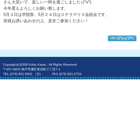
さん大笑いで、楽しい一時を過ごしました♪(^o^)
今年度もよろしくお願い致します。
5月３日は学院祭、5月２４日はステラマリス会総会です。
皆様お誘いあわせの上、是非ご参加ください！
Copyright(c)2008 Kobe Kaisei . All Rights Reserved
〒657-0805 神戸市灘区青谷町２丁目7-1
TEL (078) 801-5601 （代） FAX (078) 801-5754