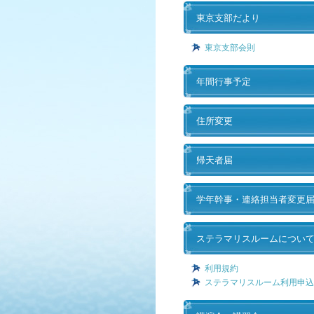
東京支部だより
東京支部会則
年間行事予定
住所変更
帰天者届
学年幹事・連絡担当者変更
ステラマリスルームについ
利用規約
ステラマリスルーム利用申込