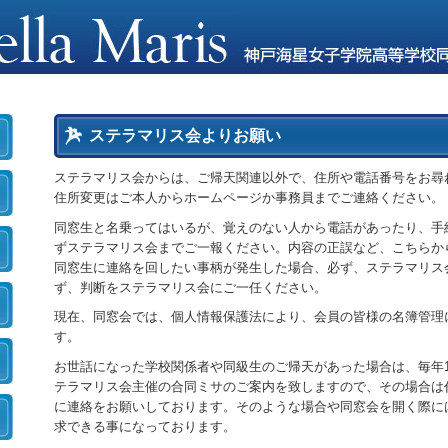
ステラマリス会よりお願い
ステラマリス会からは、ご帰天関連以外で、住所や電話番号をお尋
住所変更はご本人からホームページか事務員までご連絡ください。
同窓生と名乗ってはいるが、覚えのない人から電話があったり、手
ずステラマリス会までご一報ください。内容の正誤など、こちらか
同窓生に連絡を回したい事柄が発生した場合、必ず、ステラマリス
ず、判断をステラマリス会にご一任ください。
現在、同窓会では、個人情報保護法により、会員の皆様の名簿管理
す。
お世話になった学校関係者や同級生のご帰天があった場合は、毎年
テラマリス会主催の合同ミサのご案内を致しますので、その場合は
に連絡をお願いしております。そのような場合や同窓会を開く際に
求できる事になっております。