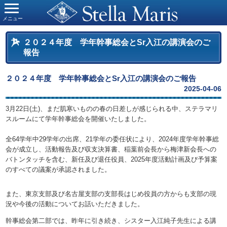
メニュー
２０２４年度 学年幹事総会とSr入江の講演会のご
報告
２０２４年度 学年幹事総会とSr入江の講演会のご報告
2025-04-06
3月22日(土)、まだ肌寒いものの春の日差しが感じられる中、ステラマリ
スルームにて学年幹事総会を開催いたしました。
全64学年中29学年の出席、21学年の委任状により、2024年度学年幹事総
会が成立し、活動報告及び収支決算書、稲葉前会長から梅津新会長への
バトンタッチを含む、新任及び退任役員、2025年度活動計画及び予算案
のすべての議案が承認されました。
また、東京支部及び名古屋支部の支部長はじめ役員の方からも支部の現
況や今後の活動についてお話いただきました。
幹事総会第二部では、昨年に引き続き、シスター入江純子先生による講