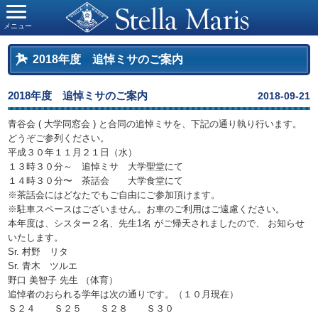
メニュー
2018年度 追悼ミサのご案内
2018年度 追悼ミサのご案内
2018-09-21
青谷会 ( 大学同窓会 ) と合同の追悼ミサを、下記の通り執り行います。
どうぞご参列ください。
平成３０年１１月２１日（水）
１３時３０分～ 追悼ミサ 大学聖堂にて
１４時３０分〜 茶話会 大学食堂にて
※茶話会にはどなたでもご自由にご参加頂けます。
※駐車スペースはございません。お車のご利用はご遠慮ください。
本年度は、シスター２名、先生1名 がご帰天されましたので、 お知らせ
いたします。
Sr. 村野 リタ
Sr. 青木 ツルエ
野口 美智子 先生 （体育）
追悼者のおられる学年は次の通りです。（１０月現在）
Ｓ２４ Ｓ２５ Ｓ２８ Ｓ３０