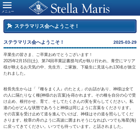
メニュー
ステラマリス会へようこそ！
ステラマリス会へようこそ！
2025-03-29
卒業生の皆さま、ご卒業おめでとうございます！
2025年2月15日(土)、第74回卒業証書授与式が執り行われ、青空にマリア
様が映えるお天気の中、先生方、ご家族、下級生に見送られ130名が旅立
たれました。
校長先生からは「『種をまく人』のたとえ」のお話があり、神様は全て
の人に隔たりなく種(神様のお言葉)を蒔かれます。その種を自分の心で受
け止め、根付かせ、育て、そしてたくさんの実を実らしてください。私
達の心がどんな状態であろうと神様は同じように言葉をくださります。
その言葉を受け止めて道を進んでいけば、神様はその道を照らしてくだ
さります。校章の舟のように高波に囲まれそうになればいつでも海星(海)
に戻ってきてください。いつでも待っています。と話されました。